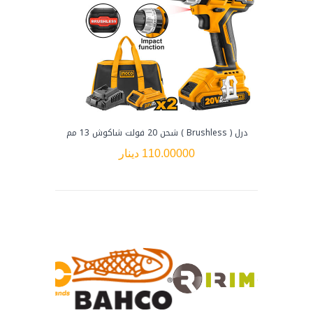
درل ( Brushless ) شحن 20 فولت شاكوش 13 مم
درل شح
110.00000 دينار