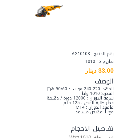
رقم المنتج : AG10108
صاروخ 5" 1010
33.00 دينار
الوصف
الجهد: 220-240 فولت ~ 50/60 هرتز
القدرة: 1010 واط
سرعة الدوران : 12000 دورة / دقيقة
قطر طارة القص : 125 ملم
عامود الدوران : M14
مع 1 مقبض مساعد
تفاصيل الأحجام
قص وجلخ
1010 Watt