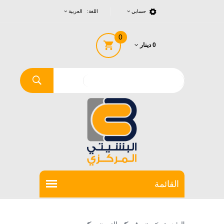
حسابي
اللغة: العربية
0
0 دينار
>
>
الرئيسية
>
تسوق
العروض