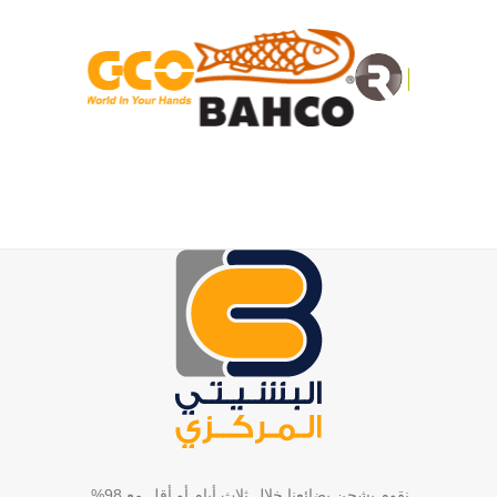
نقوم بشحن بضائعنا خلال ثلاث أيام أو أقل مع 98%