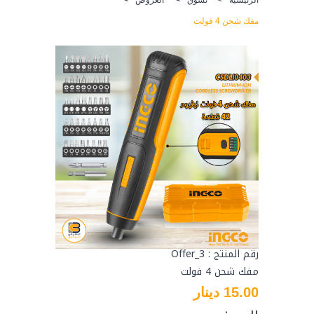
مفك شحن 4 فولت
رقم المنتج : Offer_3
مفك شحن 4 فولت
15.00 دينار