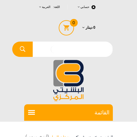
حسابي
اللغة: العربية
0
0 دينار
>
(ايزي برس)
الرئيسية
>
تسوق
مضخات المياه