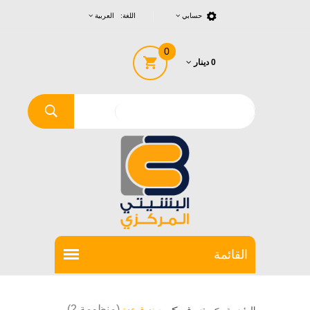
حسابي
اللغة: العربية
0
0 دينار
>
(منظومة 2)
الرئيسية
>
تسوق
صندوق عدة