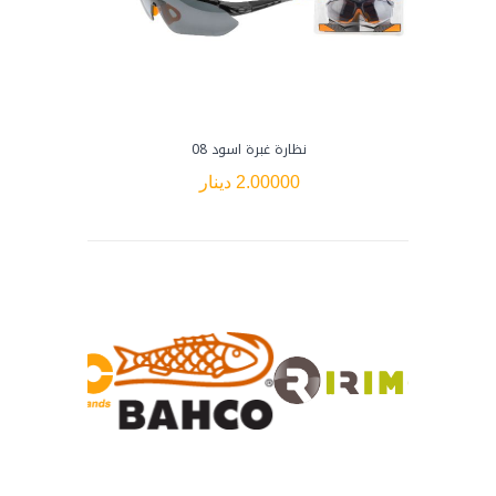
نظارة غبرة اسود 08
كف
2.00000 دينار