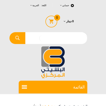
حسابي
اللغة: العربية
0
0 دينار
>
(برو)
الرئيسية
>
تسوق
صندوق عدة