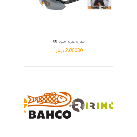
نظارة غبرة اسود 08
كف
2.00000 دينار