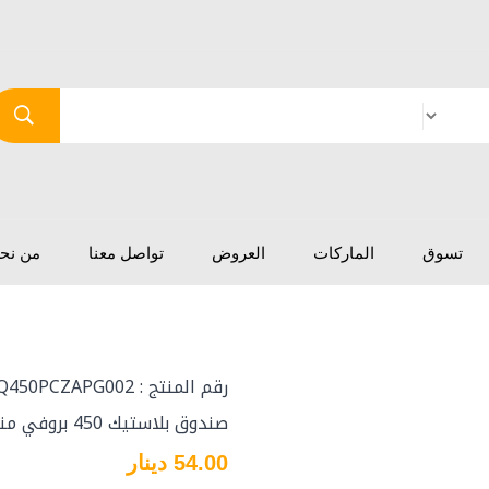
تسوق
الماركات
العروض
تواصل معنا
من نح
رقم المنتج : SKRQ450PCZAPG002
صندوق بلاستيك 450 بروفي منظومة 1 بولندي
54.00 دينار