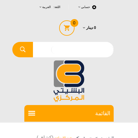
حسابي
اللغة: العربية
0
0 دينار
>
(كشاف)
الرئيسية
>
تسوق
عدد الاضاءة