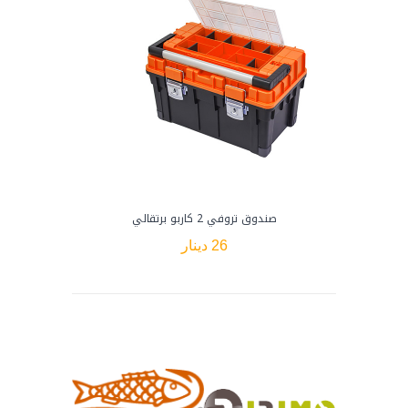
صندوق تروفي 2 كاربو برتقالي
شنط
26 دينار