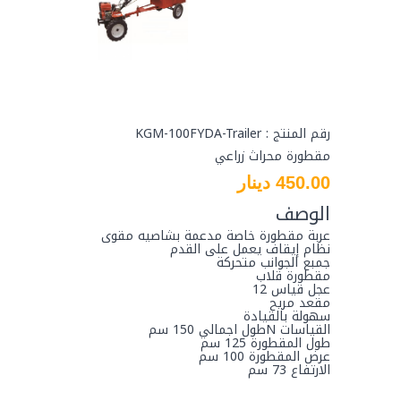
رقم المنتج : KGM-100FYDA-Trailer
مقطورة محراث زراعي
450.00 دينار
الوصف
عربة مقطورة خاصة مدعمة بشاصيه مقوى
نظام إيقاف يعمل على القدم
جمبع الجوانب متحركة
مقطورة قلاب
عجل قياس 12
مقعد مريح
سهولة بالقيادة
القياسات Nطول اجمالي 150 سم
طول المقطورة 125 سم
عرض المقطورة 100 سم
الارتفاع 73 سم