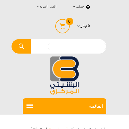
حسابي
اللغة: العربية
0
0 دينار
>
(محراث)
الرئيسية
>
تسوق
أدوات الحديقة