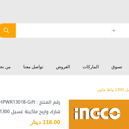
تسوق
الماركات
العروض
تواصل معنا
من نح
اتور
رقم المنتج : HPWR13018-Gift
شارك واربح ماكينة غسيل 1300 واط ماتور
118.00 دينار