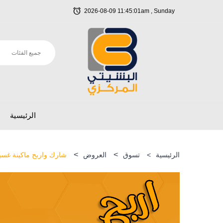
2026-08-09 11:45:01am , Sunday
الرئيسية
>
>
الرئيسية
>
تسوق
العروض
شارك واربح ماكينة غسيل 1300 واط م