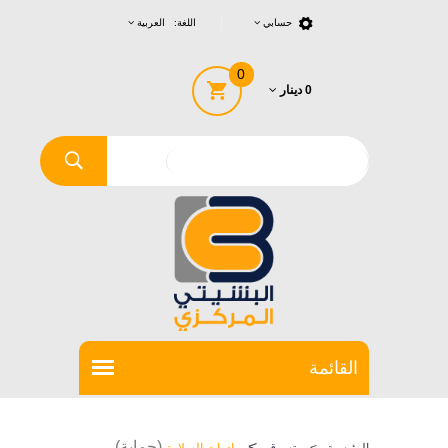
حسابي
اللغة: العربية
0
0 دينار
>
(حماية)
الرئيسية
>
تسوق
ادوات السلامة