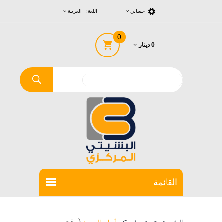
حسابي
اللغة: العربية
0
0 دينار
>
(مقص
الرئيسية
>
تسوق
أدوات الحديقة