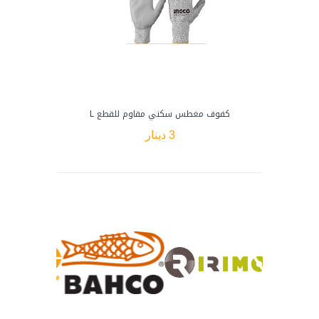
كفوف مغطس سكني مقاوم للقطع L
3 دينار