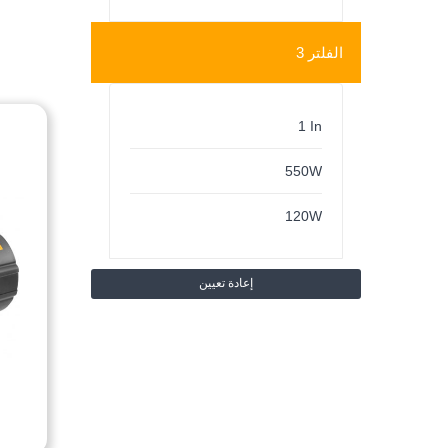
الفلتر 3
1 In
550W
120W
إعادة تعيين