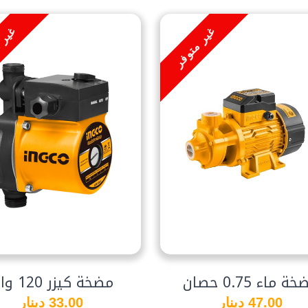
غير متوفر
غير 
ة ماء 0.75 حصان
مضخة كيزر 120 واط
47.00 دينار
33.00 دينار